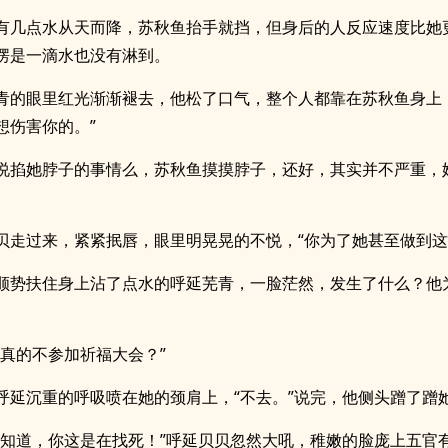
有几点水从天而降，苏秋鱼抬手就挡，但身后的人反应速度比她
愣是一滴水也没有淋到。
青的眼里红光渐渐褪去，他松了口气，整个人都靠在苏秋鱼身上
想伤害你的。”
说掐她脖子的事情么，苏秋鱼摸摸脖子，还好，其实并不严重，
贝走过来，紧紧抿唇，眼里明晃晃的不悦，“你为了她甚至做到这
顺势扶住身上沾了点水的呼延芜青，一脸茫然，发生了什么？他
你真的不参加祈福大会？”
呼延沉重的呼吸喷在她的颈肩上，“不去。”说完，他侧头蹭了蹭
不知道，你这是在找死！”呼延贝贝忽然大吼，稚嫩的脸庞上五官