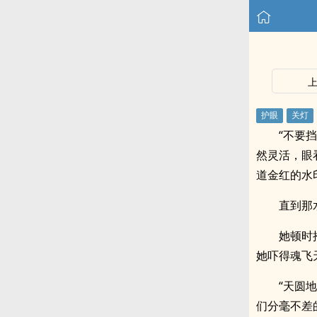
“不要
然灵活，眼
道金红的水
直到那
她顿时
她吓得魂飞
“天圆
们分毫不差