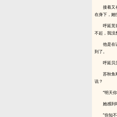
接着又
在身下，她
呼延芜
不起，我没
他是在
到了。
呼延贝
苏秋鱼
说？
“明天
她感到
“你知