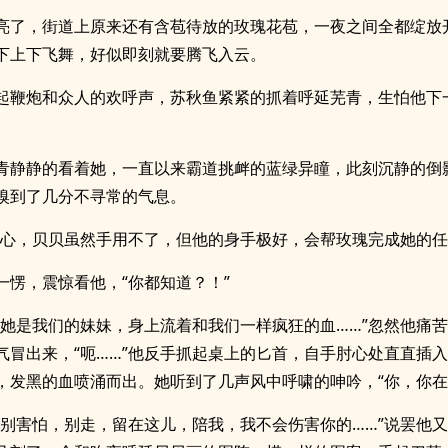
亮了，街道上原来还有含苞待放的玫瑰花苞，一夜之间全都绽放
下上下飞舞，好似即刻就要腾飞入云。
起鞭炮和众人的欢呼声，苏秋鱼紧紧的抓着呼延芜青，生怕他下
青静静的看着她，一直以来霸道挑衅的蓝绿异瞳，此刻沉静的倒
嗅到了几分不寻常的气息。
担心，贝贝虽然手用不了，但他的身手极好，会帮玫瑰完成她的任
一愣，震惊看他，“你都知道？！”
，她是我们的妹妹，身上流着和我们一样疯狂的血……”忽然他痛
气冒出来，“呃……”他反手抓起桌上的匕首，自手肘心处直直插
，发黑的血喷涌而出。她听到了几声风中呼啸的呻吟，“你，你在
，别害怕，别走，留在这儿，陪我，我不会伤害你的……”说罢他