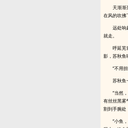
天渐渐
在风的吹拂
远处响
就走。
呼延芜
影，苏秋鱼
“不用
苏秋鱼
“当然
有丝丝黑雾
割到手腕处
“小鱼