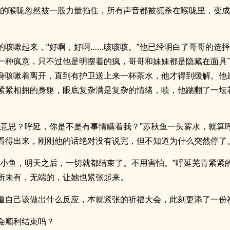
”他的喉咙忽然被一股力量掐住，所有声音都被扼杀在喉咙里，变
的咳嗽起来，“好啊，好啊……咳咳咳。”他已经明白了哥哥的选
一种疯意，只不过他是明摆着的疯，哥哥和妹妹都是隐藏在面具
身咳嗽着离开，直到有护卫送上来一杯茶水，他才得到缓解。他
紧紧相拥的身躯，眼底复杂满是复杂的情绪，啧，他踹翻了一坛
么意思？呼延，你是不是有事情瞒着我？”苏秋鱼一头雾水，就算
看得出来，刚刚他的话绝对没有说完，但不知道为什么突然停了
，小鱼，明天之后，一切就都结束了。不用害怕。”呼延芜青紧紧
所未有，无端的，让她也紧张起来。
道自己该做出什么反应，本就紧张的祈福大会，此刻更添了一份
会顺利结束吗？