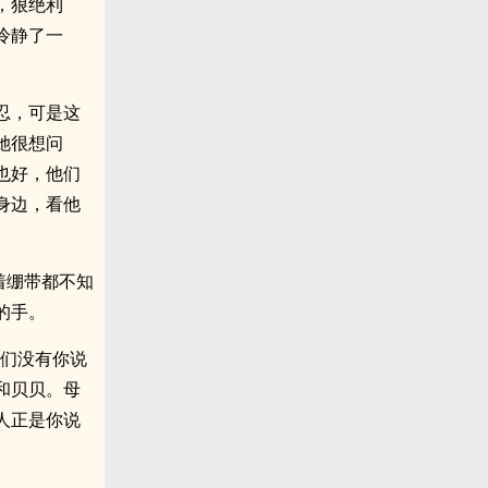
，狠绝利
冷静了一
忍，可是这
她很想问
也好，他们
身边，看他
着绷带都不知
的手。
我们没有你说
和贝贝。母
人正是你说