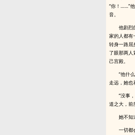
“你！……
音。
他剧烈
家的人都有
转身一路屈
了眼那两人
己宫殿。
“他什
走远，她也
“没事
道之大，前
她不知
一切都