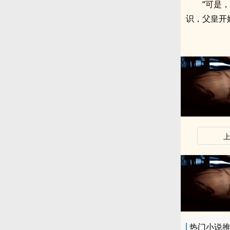
“可是
识，父皇开
x
x
热门小说