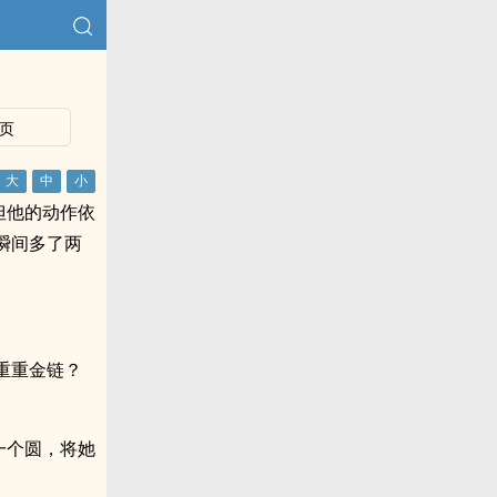
页
但他的动作依
瞬间多了两
重重金链？
一个圆，将她