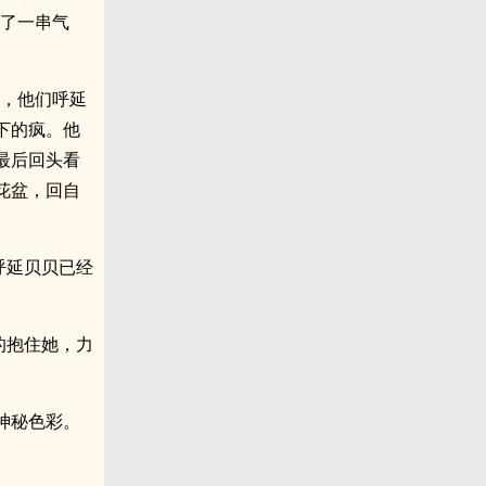
成了一串气
择，他们呼延
下的疯。他
最后回头看
花盆，回自
呼延贝贝已经
。
的抱住她，力
神秘色彩。