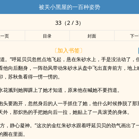
被关小黑屋的一百种姿势
33（2 / 3）
上一页
目录
封面
下一
〔加入书签〕
挡道。”呼延贝贝忽然点地飞起，悬在朱砂水上，手是没法动了，
看他向后翻身，一阵劲风带动朱砂水从盘中飞出直奔前方，地上
印，苏秋鱼看得一愣一愣的。
水花溅到她脚踝上了她才知道，原来他在喊她不要挡道。
抱头要跑开，忽然身后的人一手抓住了她，他什么时候挣脱了那
天外，那炽热的手把她向后一拉，她贴上了一具滚烫的身体。
地方，静心凝神。”这次的金红朱砂水跟着呼延贝贝的劲气画出了
的圈在里面。