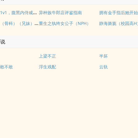
多情自古（1v1，腹黑内侍咸鱼皇后）
异种族牛郎店评鉴指南
《玉壶传》（骨科）（兄妹）（np）
重生之纨绔女公子（NPH）
静海旖旎（校园高H
小说
上梁不正
半坏
敢不敢
浮生戏配
云轨