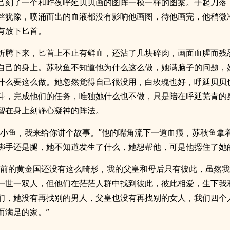
己刻了一个和昨夜呼延贝贝画的图阵一模一样的图案。手起刀落
丝犹豫，喷涌而出的血液都没有影响他画图，待他画完，他稍微
有放下匕首。
折腾下来，匕首上不止有鲜血，还沾了几块碎肉，画面血腥而残
自己的身上。苏秋鱼不知道他为什么这么做，她满脑子的问题，
什么要这么做。她忽然觉得自己很没用，白玫瑰也好，呼延贝贝
斗，完成他们的任务，唯独她什么也不做，只是陪在呼延芜青的
智在身上刻静心凝神的阵法。
，小鱼，我来给你讲个故事。”他的嘴角流下一道血痕，苏秋鱼拿
绑手还是腿，她不知道发生了什么，她想帮他，可是他摁住了她
年前的黄金国还没有这么畸形，我的父皇和母后只有彼此，虽然
一世一双人，但他们在茫茫人群中找到彼此，彼此相爱，生下我
们，她没有再找别的男人，父皇也没有再找别的女人，我们四个
而满足的家。”