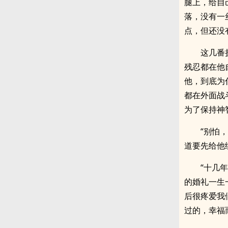
腿上，给自
落，没有一
点，但还没
这几番
残忍都在他
他，到底为
都在外面战
为了保持神
“别怕
道要先给他
“十几
的婚礼一生
后很疼爱我
过的，幸福