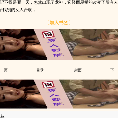
，记不得是哪一天，忽然出现了龙神，它轻而易举的改变了所有
始找别的女人合欢，
〔加入书签〕
上一页
目录
封面
下一
推荐