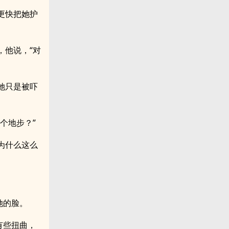
更快把她护
，他说，“对
她只是被吓
个地步？”
为什么这么
她的脸。
有些扭曲，