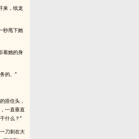
开来，纸龙
一秒甩下她
影着她的身
务的。”
苦的捂住头，
入，一直垂直
干什么？”
又一刀刺在大