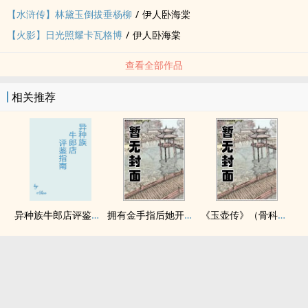
【水浒传】林黛玉倒拔垂杨柳
/
伊人卧海棠
【火影】日光照耀卡瓦格博
/
伊人卧海棠
查看全部作品
相关推荐
异种族牛郎店评鉴指南
拥有金手指后她开始为所欲为（nph）
《玉壶传》（骨科）（兄妹）（np）